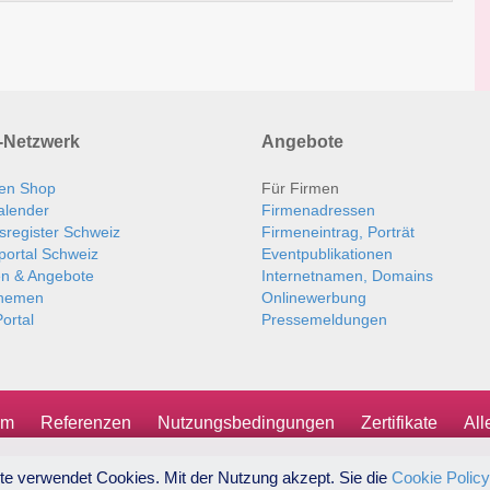
Netzwerk
Angebote
en Shop
Für Firmen
alender
Firmenadressen
sregister Schweiz
Firmeneintrag, Porträt
portal Schweiz
Eventpublikationen
en & Angebote
Internetnamen, Domains
themen
Onlinewerbung
ortal
Pressemeldungen
um
Referenzen
Nutzungsbedingungen
Zertifikate
Al
te verwendet Cookies. Mit der Nutzung akzept. Sie die
Cookie Policy