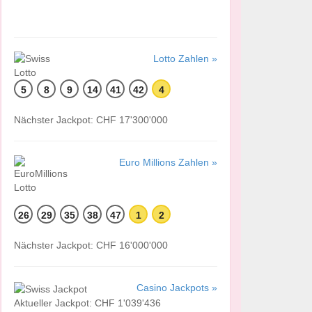
Lotto Zahlen »
5
8
9
14
41
42
4
Nächster Jackpot: CHF 17'300'000
Euro Millions Zahlen »
26
29
35
38
47
1
2
Nächster Jackpot: CHF 16'000'000
Casino Jackpots »
Aktueller Jackpot: CHF 1'039'436