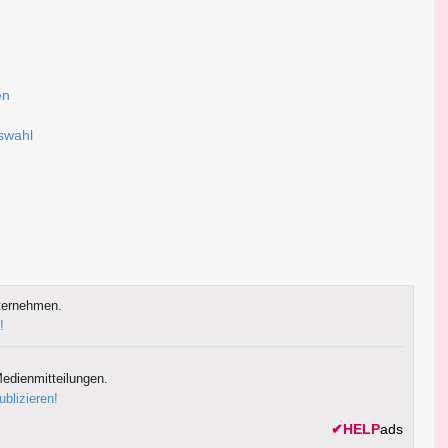
en
u
uswahl
ternehmen.
!
edienmitteilungen.
ublizieren!
✔
HELP
ads