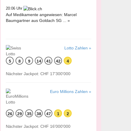
20:06 Uhr
Auf Medikamente angewiesen: Marcel
Baumgartner aus Goldach SG ... »
Lotto Zahlen »
5
8
9
14
41
42
4
Nächster Jackpot: CHF 17'300'000
Euro Millions Zahlen »
26
29
35
38
47
1
2
Nächster Jackpot: CHF 16'000'000