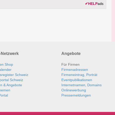
✔
HELP
ads
Netzwerk
Angebote
en Shop
Für Firmen
alender
Firmenadressen
sregister Schweiz
Firmeneintrag, Porträt
portal Schweiz
Eventpublikationen
en & Angebote
Internetnamen, Domains
themen
Onlinewerbung
ortal
Pressemeldungen