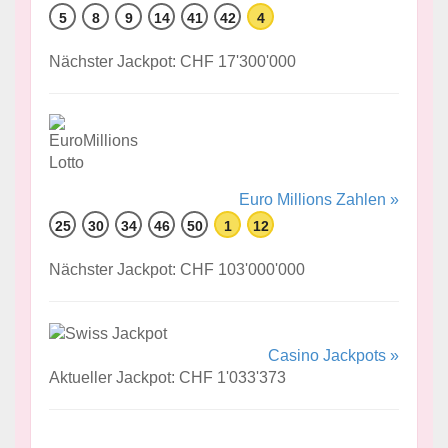
5
8
9
14
41
42
4
Nächster Jackpot: CHF 17'300'000
Euro Millions Zahlen »
25
30
34
46
50
1
12
Nächster Jackpot: CHF 103'000'000
Casino Jackpots »
Aktueller Jackpot: CHF 1'033'373