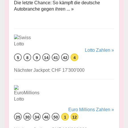
Die letzte Chance: So kämpft die deutsche
Autobranche gegen ihren ... »
Lotto Zahlen »
5
8
9
14
41
42
4
Nächster Jackpot: CHF 17'300'000
Euro Millions Zahlen »
25
30
34
46
50
1
12