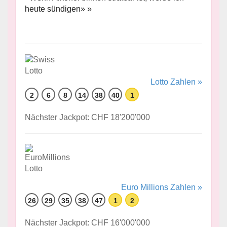
heute sündigen» »
Lotto Zahlen »
2
6
8
14
38
40
1
Nächster Jackpot: CHF 18'200'000
Euro Millions Zahlen »
26
29
35
38
47
1
2
Nächster Jackpot: CHF 16'000'000