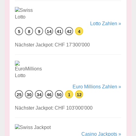
Lotto Zahlen »
5
8
9
14
41
42
4
Nächster Jackpot: CHF 17'300'000
Euro Millions Zahlen »
25
30
34
46
50
1
12
Nächster Jackpot: CHF 103'000'000
Casino Jackpots »