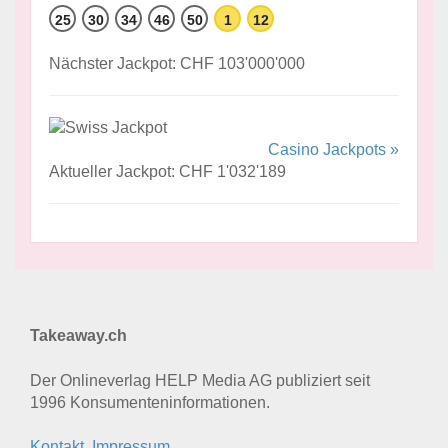
25
30
34
46
50
1
12
Nächster Jackpot: CHF 103'000'000
Casino Jackpots »
Aktueller Jackpot: CHF 1'032'189
Takeaway.ch
Der Onlineverlag HELP Media AG publiziert seit
1996 Konsumenten­informationen.
Kontakt, Impressum