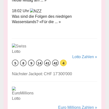
heute Mittag am ... »
18:02 Uhr
Was sind die Folgen des niedrigen
Wasserstands? «Für die ... »
Lotto Zahlen »
5
8
9
14
41
42
4
Nächster Jackpot: CHF 17'300'000
Euro Millions Zahlen »