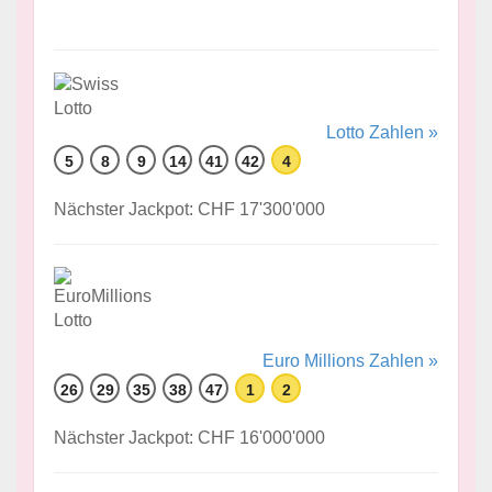
Lotto Zahlen »
5
8
9
14
41
42
4
Nächster Jackpot: CHF 17'300'000
Euro Millions Zahlen »
26
29
35
38
47
1
2
Nächster Jackpot: CHF 16'000'000