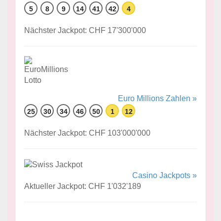
5
8
9
14
41
42
4
Nächster Jackpot: CHF 17'300'000
Euro Millions Zahlen »
25
30
34
46
50
1
12
Nächster Jackpot: CHF 103'000'000
Casino Jackpots »
Aktueller Jackpot: CHF 1'032'189