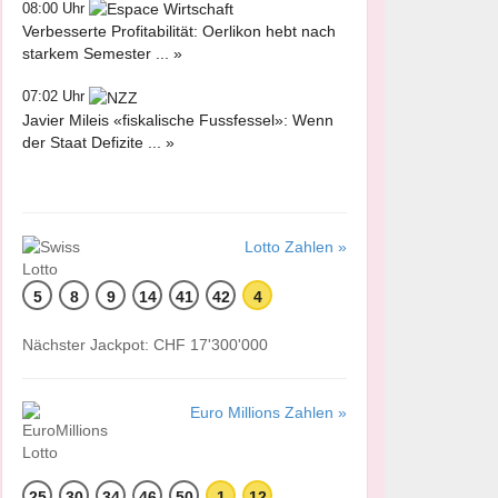
08:00 Uhr
Verbesserte Profitabilität: Oerlikon hebt nach
starkem Semester ... »
07:02 Uhr
Javier Mileis «fiskalische Fussfessel»: Wenn
der Staat Defizite ... »
Lotto Zahlen »
5
8
9
14
41
42
4
Nächster Jackpot: CHF 17'300'000
Euro Millions Zahlen »
25
30
34
46
50
1
12