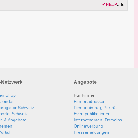
✔
HELP
ads
Netzwerk
Angebote
en Shop
Für Firmen
alender
Firmenadressen
sregister Schweiz
Firmeneintrag, Porträt
portal Schweiz
Eventpublikationen
en & Angebote
Internetnamen, Domains
themen
Onlinewerbung
ortal
Pressemeldungen