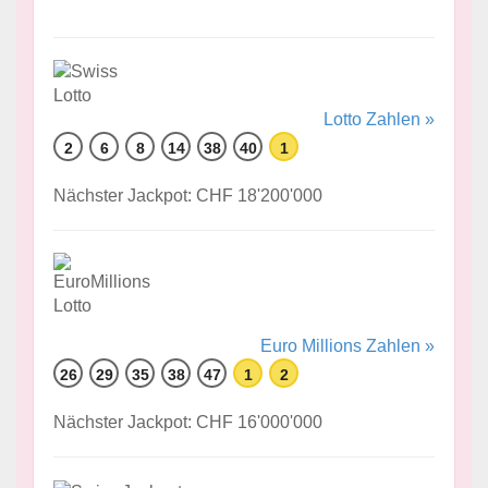
Lotto Zahlen »
2
6
8
14
38
40
1
Nächster Jackpot: CHF 18'200'000
Euro Millions Zahlen »
26
29
35
38
47
1
2
Nächster Jackpot: CHF 16'000'000