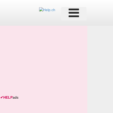
✔
HELP
ads