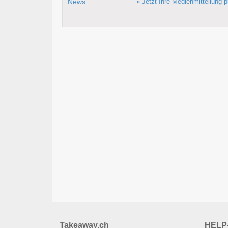
» Jetzt Ihre Medienmitteilung p
Takeaway.ch
HELP-