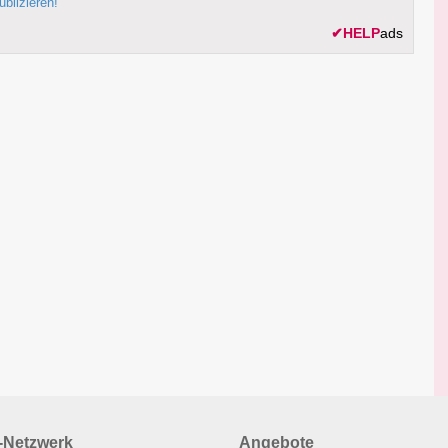
ublizieren!
✔
HELP
ads
Netzwerk
Angebote