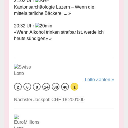
21:02 Uhr
Kantonsarchäologie Luzern – Wenn die
mittelalterliche Bäckerei ... »
20:32 Uhr
«Wenn Alkohol trinken strafbar ist, werde ich
heute sündigen» »
Lotto Zahlen »
2
6
8
14
38
40
1
Nächster Jackpot: CHF 18'200'000