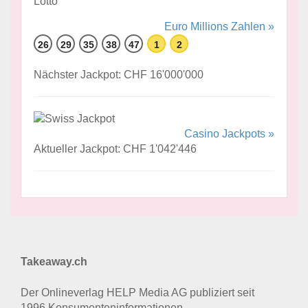
Euro Millions Zahlen »
26
29
35
38
47
1
2
Nächster Jackpot: CHF 16'000'000
Casino Jackpots »
Aktueller Jackpot: CHF 1'042'446
Takeaway.ch
Der Onlineverlag HELP Media AG publiziert seit
1996 Konsumenten­informationen.