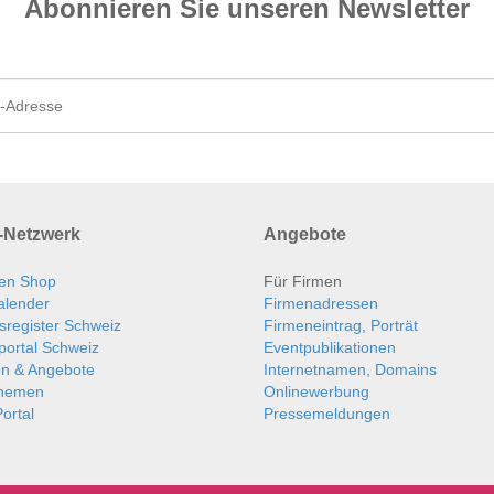
Abonnieren Sie unseren News­letter
Netzwerk
Angebote
en Shop
Für Firmen
alender
Firmenadressen
sregister Schweiz
Firmeneintrag, Porträt
portal Schweiz
Eventpublikationen
en & Angebote
Internetnamen, Domains
themen
Onlinewerbung
ortal
Pressemeldungen