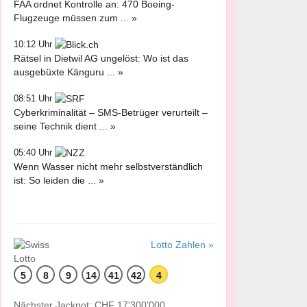
FAA ordnet Kontrolle an: 470 Boeing-
Flugzeuge müssen zum ... »
10:12 Uhr
Rätsel in Dietwil AG ungelöst: Wo ist das
ausgebüxte Känguru ... »
08:51 Uhr
Cyberkriminalität – SMS-Betrüger verurteilt –
seine Technik dient ... »
05:40 Uhr
Wenn Wasser nicht mehr selbstverständlich
ist: So leiden die ... »
Lotto Zahlen »
5
8
9
14
41
42
4
Nächster Jackpot: CHF 17'300'000