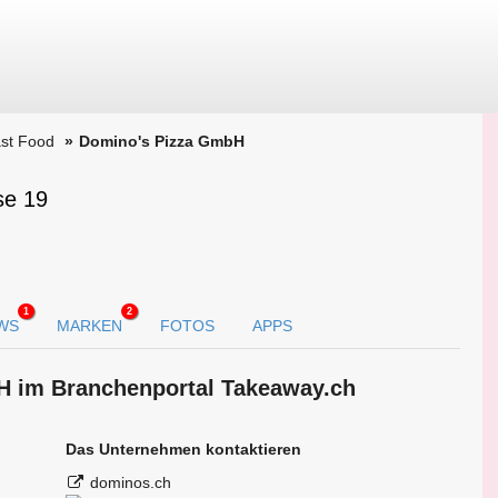
st Food
Domino's Pizza GmbH
se 19
1
2
WS
MARKEN
FOTOS
APPS
H im Branchen­portal Takeaway.ch
Das Unternehmen kontaktieren
dominos.ch