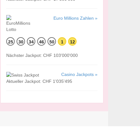
Euro Millions Zahlen »
25
30
34
46
50
1
12
Nächster Jackpot: CHF 103'000'000
Casino Jackpots »
Aktueller Jackpot: CHF 1'035'495