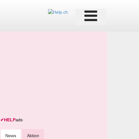
✔
HELP
ads
News
Aktion