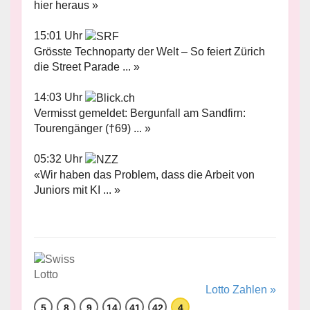
hier heraus »
15:01 Uhr
Grösste Technoparty der Welt – So feiert Zürich
die Street Parade ... »
14:03 Uhr
Vermisst gemeldet: Bergunfall am Sandfirn:
Tourengänger (†69) ... »
05:32 Uhr
«Wir haben das Problem, dass die Arbeit von
Juniors mit KI ... »
Lotto Zahlen »
5
8
9
14
41
42
4