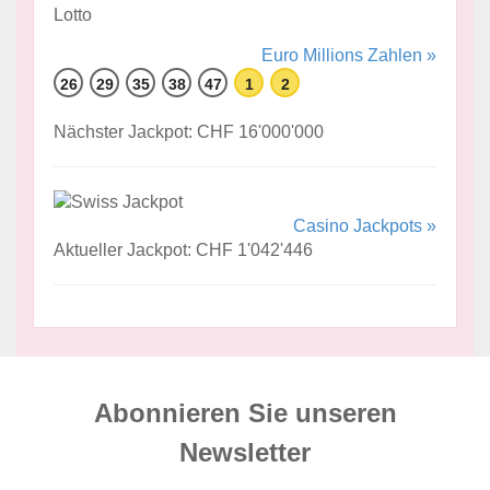
Euro Millions Zahlen »
26
29
35
38
47
1
2
Nächster Jackpot: CHF 16'000'000
Casino Jackpots »
Aktueller Jackpot: CHF 1'042'446
Abonnieren Sie unseren
News­letter