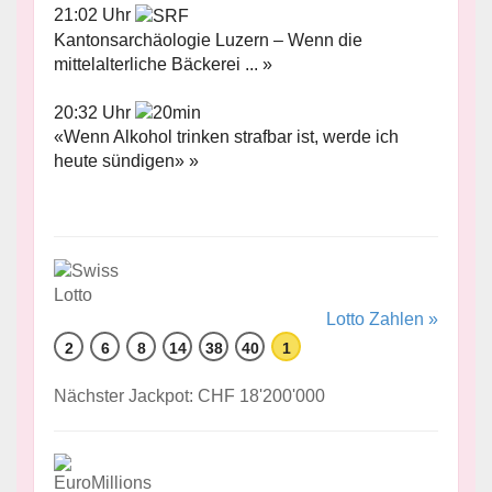
21:02 Uhr
Kantonsarchäologie Luzern – Wenn die
mittelalterliche Bäckerei ... »
20:32 Uhr
«Wenn Alkohol trinken strafbar ist, werde ich
heute sündigen» »
Lotto Zahlen »
2
6
8
14
38
40
1
Nächster Jackpot: CHF 18'200'000