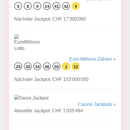
5
8
9
14
41
42
4
Nächster Jackpot: CHF 17'300'000
Euro Millions Zahlen »
25
30
34
46
50
1
12
Nächster Jackpot: CHF 103'000'000
Casino Jackpots »
Aktueller Jackpot: CHF 1'035'494