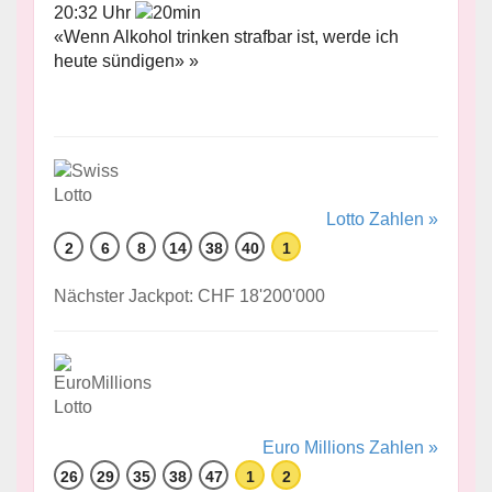
20:32 Uhr
«Wenn Alkohol trinken strafbar ist, werde ich
heute sündigen» »
Lotto Zahlen »
2
6
8
14
38
40
1
Nächster Jackpot: CHF 18'200'000
Euro Millions Zahlen »
26
29
35
38
47
1
2