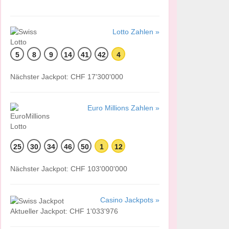
Lotto Zahlen »
5
8
9
14
41
42
4
Nächster Jackpot: CHF 17'300'000
Euro Millions Zahlen »
25
30
34
46
50
1
12
Nächster Jackpot: CHF 103'000'000
Casino Jackpots »
Aktueller Jackpot: CHF 1'033'976