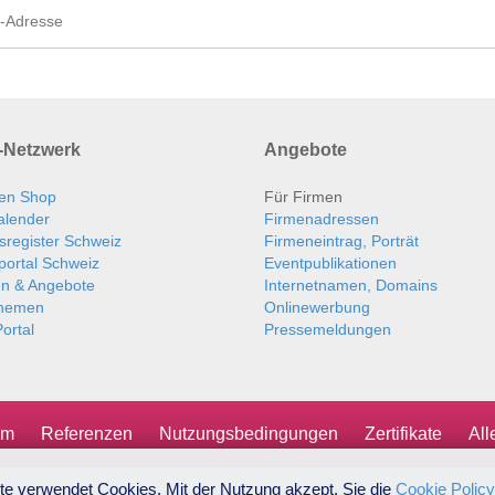
Netzwerk
Angebote
en Shop
Für Firmen
alender
Firmenadressen
sregister Schweiz
Firmeneintrag, Porträt
portal Schweiz
Eventpublikationen
en & Angebote
Internetnamen, Domains
themen
Onlinewerbung
ortal
Pressemeldungen
um
Referenzen
Nutzungsbedingungen
Zertifikate
Al
te verwendet Cookies. Mit der Nutzung akzept. Sie die
Cookie Policy