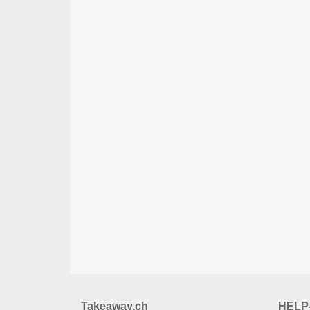
Takeaway.ch
HELP-