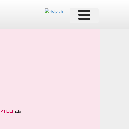
✔
HELP
ads