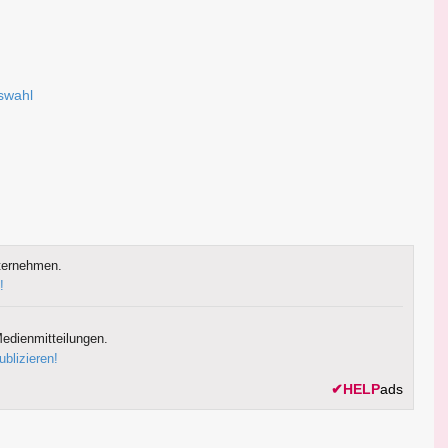
uswahl
ternehmen.
!
edienmitteilungen.
ublizieren!
✔
HELP
ads