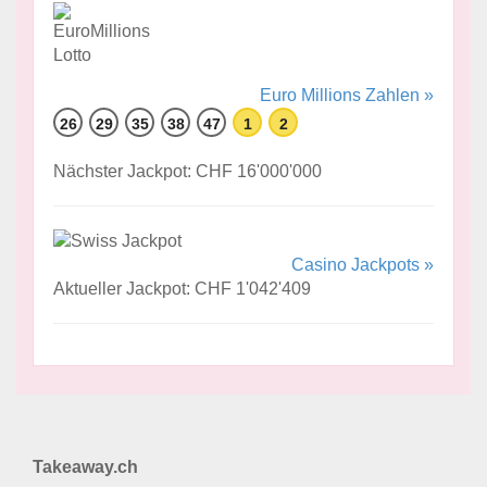
Euro Millions Zahlen »
26
29
35
38
47
1
2
Nächster Jackpot: CHF 16'000'000
Casino Jackpots »
Aktueller Jackpot: CHF 1'042'409
Takeaway.ch