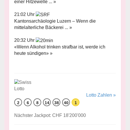
einer Hitzewelle ... »
21:02 Uhr
Kantonsarchäologie Luzern – Wenn die
mittelalterliche Bäckerei ... »
20:32 Uhr
«Wenn Alkohol trinken strafbar ist, werde ich
heute sündigen» »
Lotto Zahlen »
2
6
8
14
38
40
1
Nächster Jackpot: CHF 18'200'000