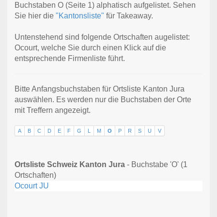
Buchstaben O (Seite 1) alphatisch aufgelistet. Sehen
Sie hier die
"Kantonsliste"
für Takeaway.
Untenstehend sind folgende Ortschaften augelistet:
Ocourt, welche Sie durch einen Klick auf die
entsprechende Firmenliste führt.
Bitte Anfangsbuchstaben für Ortsliste Kanton Jura
auswählen. Es werden nur die Buchstaben der Orte
mit Treffern angezeigt.
A
B
C
D
E
F
G
L
M
O
P
R
S
U
V
Ortsliste Schweiz Kanton Jura
- Buchstabe 'O' (1
Ortschaften)
Ocourt JU