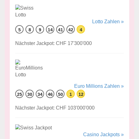
Lotto Zahlen »
5
8
9
14
41
42
4
Nächster Jackpot: CHF 17'300'000
Euro Millions Zahlen »
25
30
34
46
50
1
12
Nächster Jackpot: CHF 103'000'000
Casino Jackpots »