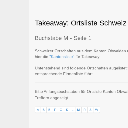
Takeaway: Ortsliste Schweiz 
Buchstabe M - Seite 1
Schweizer Ortschaften aus dem Kanton Obwalden mi
hier die
"Kantonsliste"
für Takeaway.
Untenstehend sind folgende Ortschaften augelistet: 
entsprechende Firmenliste führt.
Bitte Anfangsbuchstaben für Ortsliste Kanton Obwa
Treffern angezeigt.
A
B
E
F
G
K
L
M
R
S
W