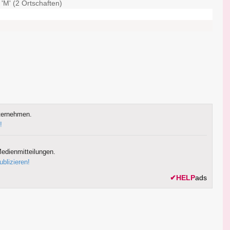
'M' (2 Ortschaften)
ternehmen.
!
edienmitteilungen.
ublizieren!
✔
HELP
ads