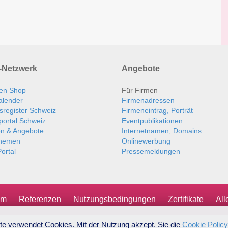
Netzwerk
Angebote
en Shop
Für Firmen
alender
Firmenadressen
sregister Schweiz
Firmeneintrag, Porträt
portal Schweiz
Eventpublikationen
en & Angebote
Internetnamen, Domains
themen
Onlinewerbung
ortal
Pressemeldungen
um
Referenzen
Nutzungsbedingungen
Zertifikate
Al
te verwendet Cookies. Mit der Nutzung akzept. Sie die
Cookie Policy