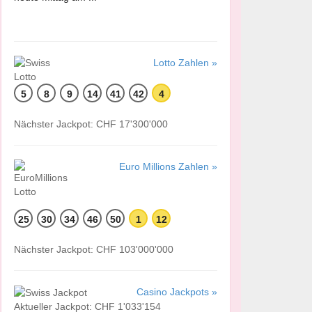
Lotto Zahlen »
5
8
9
14
41
42
4
Nächster Jackpot: CHF 17'300'000
Euro Millions Zahlen »
25
30
34
46
50
1
12
Nächster Jackpot: CHF 103'000'000
Casino Jackpots »
Aktueller Jackpot: CHF 1'033'154