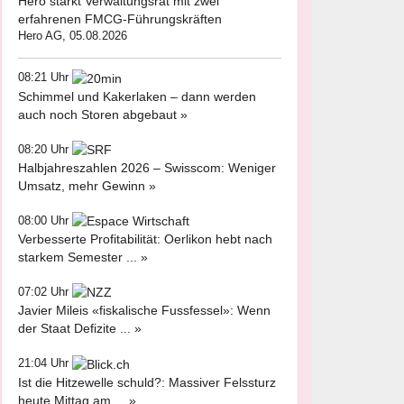
Hero stärkt Verwaltungsrat mit zwei
erfahrenen FMCG-Führungskräften
Hero AG, 05.08.2026
08:21 Uhr
Schimmel und Kakerlaken – dann werden
auch noch Storen abgebaut »
08:20 Uhr
Halbjahreszahlen 2026 – Swisscom: Weniger
Umsatz, mehr Gewinn »
08:00 Uhr
Verbesserte Profitabilität: Oerlikon hebt nach
starkem Semester ... »
07:02 Uhr
Javier Mileis «fiskalische Fussfessel»: Wenn
der Staat Defizite ... »
21:04 Uhr
Ist die Hitzewelle schuld?: Massiver Felssturz
heute Mittag am ... »