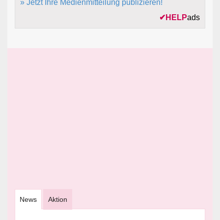
» Jetzt Ihre Medienmitteilung publizieren!
✔
HELP
ads
News
Aktion