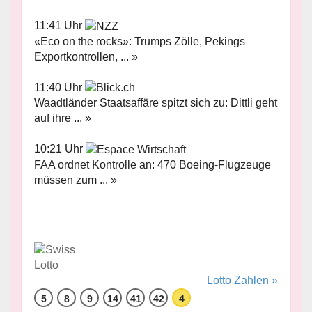
11:41 Uhr
«Eco on the rocks»: Trumps Zölle, Pekings
Exportkontrollen, ... »
11:40 Uhr
Waadtländer Staatsaffäre spitzt sich zu: Dittli geht
auf ihre ... »
10:21 Uhr
FAA ordnet Kontrolle an: 470 Boeing-Flugzeuge
müssen zum ... »
Lotto Zahlen »
5
8
9
14
41
42
4