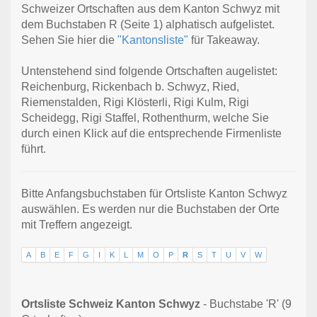
Schweizer Ortschaften aus dem Kanton Schwyz mit
dem Buchstaben R (Seite 1) alphatisch aufgelistet.
Sehen Sie hier die
"Kantonsliste"
für Takeaway.
Untenstehend sind folgende Ortschaften augelistet:
Reichenburg, Rickenbach b. Schwyz, Ried,
Riemenstalden, Rigi Klösterli, Rigi Kulm, Rigi
Scheidegg, Rigi Staffel, Rothenthurm, welche Sie
durch einen Klick auf die entsprechende Firmenliste
führt.
Bitte Anfangsbuchstaben für Ortsliste Kanton Schwyz
auswählen. Es werden nur die Buchstaben der Orte
mit Treffern angezeigt.
A
B
E
F
G
I
K
L
M
O
P
R
S
T
U
V
W
Ortsliste Schweiz Kanton Schwyz
- Buchstabe 'R' (9