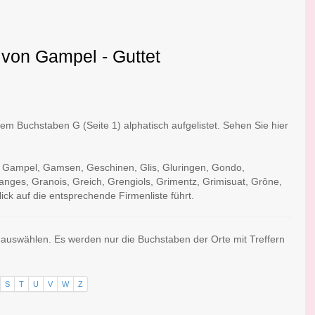
 von Gampel - Guttet
m Buchstaben G (Seite 1) alphatisch aufgelistet. Sehen Sie hier
t: Gampel, Gamsen, Geschinen, Glis, Gluringen, Gondo,
nges, Granois, Greich, Grengiols, Grimentz, Grimisuat, Grône,
ick auf die entsprechende Firmenliste führt.
s auswählen. Es werden nur die Buchstaben der Orte mit Treffern
S
T
U
V
W
Z