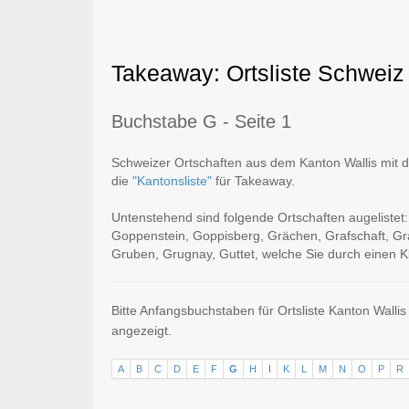
Takeaway: Ortsliste Schweiz
Buchstabe G - Seite 1
Schweizer Ortschaften aus dem Kanton Wallis mit de
die
"Kantonsliste"
für Takeaway.
Untenstehend sind folgende Ortschaften augeliste
Goppenstein, Goppisberg, Grächen, Grafschaft, Gra
Gruben, Grugnay, Guttet, welche Sie durch einen Kl
Bitte Anfangsbuchstaben für Ortsliste Kanton Walli
angezeigt.
A
B
C
D
E
F
G
H
I
K
L
M
N
O
P
R