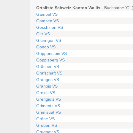
Ortsliste Schweiz Kanton Wallis
- Buchstabe 'G' 
Gampel VS
Gamsen VS
Geschinen VS
Glis VS
Gluringen VS
Gondo VS
Goppenstein VS
Goppisberg VS
Grächen VS
Grafschaft VS
Granges VS
Granois VS
Greich VS
Grengiols VS
Grimentz VS
Grimisuat VS
Grône VS
Gruben VS
Grugnay VS