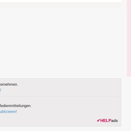
ternehmen.
!
edienmitteilungen.
ublizieren!
✔
HELP
ads