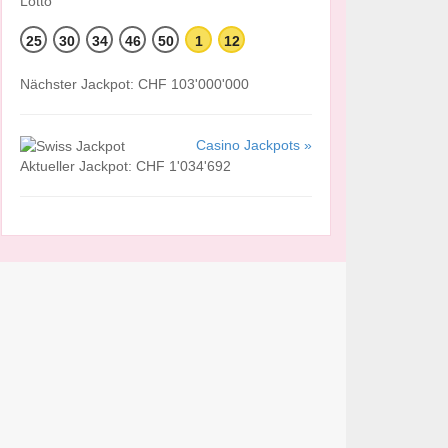
25
30
34
46
50
1
12
Nächster Jackpot: CHF 103'000'000
Casino Jackpots »
Aktueller Jackpot: CHF 1'034'692