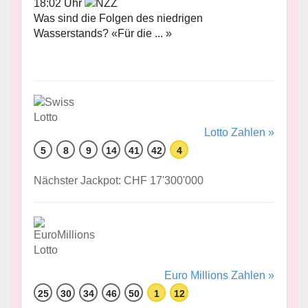
18:02 Uhr
Was sind die Folgen des niedrigen
Wasserstands? «Für die ... »
Lotto Zahlen »
5
8
9
14
41
42
4
Nächster Jackpot: CHF 17'300'000
Euro Millions Zahlen »
25
30
34
46
50
1
12