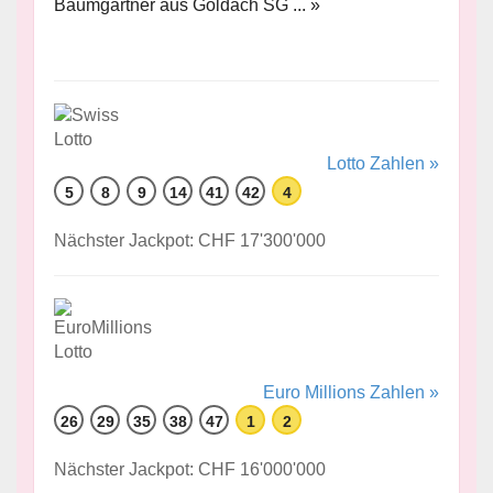
Baumgartner aus Goldach SG ... »
Lotto Zahlen »
5
8
9
14
41
42
4
Nächster Jackpot: CHF 17'300'000
Euro Millions Zahlen »
26
29
35
38
47
1
2
Nächster Jackpot: CHF 16'000'000